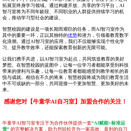
拓展至终身学习领域。通过构建开放、共享的学习平台，AI
智习室将为不同年龄段、不同职业的人群提供持续学习的机
会，推动学习型社会的建设。
智慧校园的建设是一项长期而艰巨的任务，而AI智习室作为
其中的重要一环，正以其独特的
优势
和潜力，引领着教育数字
化浪潮。通过AI智习室的应用，我们不仅能够实现个性化学
习、提升教学效率，还能探索教育创新的无限可能。
让我们携手共进，以AI智习室为起点，共同筑造教育的美好
梦想。在智慧校园的蓝图中，让每一位学习者都能享受到科技
带来的便利与乐趣，让每一位教育者都能感受到教学相长的喜
悦与成就。相信在不久的将来，智慧校园将成为我们教育生活
中不可或缺的一部分，共同迎接一个更加智慧、更加美好的未
来。
感谢您对【牛童学AI自习室】加盟合作的关注！
牛童学AI智习室专注于为合作伙伴提供一套
“AI赋能+标准运
营”
的完整解决方案，助力您轻松开办一家高效、盈利的自习