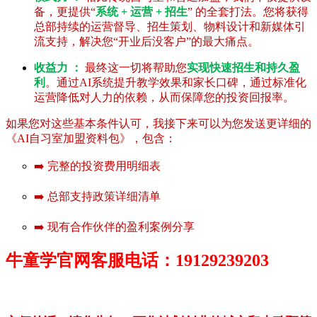
备，更提供“
系统 + 运营 + 招生
” 的全套打法。您将获得
总部持续的运营督导、招生策划、物料设计和新媒体引
流支持，解决您“开业后没客户”的最大痛点。
收益力 ：
最终这一切将帮助您
实现快速招生和持久盈
利
。通过AI系统提升教学效果和家长口碑，通过标准化
运营降低对人力的依赖，从而保障您的投资回报率。
如果您对这些基本条件认可，我接下来可以为您发送更详细的
《AI自习室加盟资料包》，包含：
➡️ 完整的投资费用明细表
➡️ 总部支持政策详细清单
➡️ 现有合作伙伴的盈利案例分享
牛童学官网客服电话：19129239203