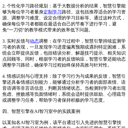
2. 个性化学习路径规划：基于大数据分析的结果，智慧引擎能
够为每位学习者量身
定制学习
路径。这包括推荐适合的学习资
源、调整学习难度、设定合理的学习目标等。通过这种方式，
确保每位学习者都能在最适合自己的节奏下进行学习，避
免“一刀切”的教学模式带来的效率低下问题。
3. 实时反馈与
动态
调整：在学习过程中，智慧引擎持续监测学
习者的表现，一旦发现学习进度偏离预期或遇到特定困难，系
统会立即提供反馈，包括错误分析、解题技巧提示、相关知识
点回顾等。同时，根据学习者的反馈响应，智慧引擎还能动态
调整学习路径，确保学习过程始终保持高效与针对性。
4. 情感识别与心理支持：除了学习行为与成果的反馈，智慧引
擎还具备情感识别能力，能够通过分析学习者的面部表情、语
音语调等非言语信息，判断其情绪状态。当检测到学习者出现
焦虑、挫败感等负面情绪时，系统会适时提供鼓励、心理疏导
或调整学习任务，帮助学习者保持积极的学习态度。
四、智慧引擎在AI智习室中的实践案例
以某知名AI智习室为例，该平台通过引入先进的智慧引擎技