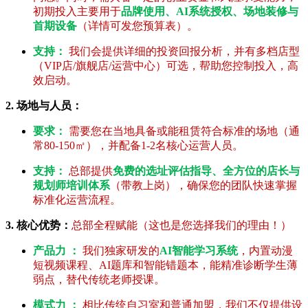
初期投入主要用于
品牌使用、AI系统授权、场地装修与
首期设备
（详情可发您预算表）。
支持：
我们会提供详细的投资回报分析，并有多档店型
（VIP店/旗舰店/运营中心）可选，帮助您控制投入，高
效启动。
2. 场地与人员：
要求：
需要您在当地具备或能租赁符合标准的场地（通
常80-150㎡），并配备1-2名核心运营人员。
支持：
总部提供
免费的选址评估指导、全方位的店长与
规划师培训体系
（带教上岗），确保您的团队快速掌握
标准化运营流程。
3. 核心优势：
总部全程赋能（这也是您选择我们的理由！）
产品力 ：
我们独家研发的
AI智能学习系统
，内置动漫
短视频课程、AI题库和智能错题本，能精准诊断学生薄
弱点，替代传统老师授课。
模式力 ：
相比传统自习室和普通加盟，我们不仅提供设