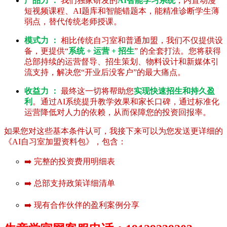
产品力 ：
我们独家研发的
AI智能学习系统
，内置动漫
短视频课程、AI题库和智能错题本，能精准诊断学生薄
弱点，替代传统老师授课。
模式力 ：
相比传统自习室和普通加盟，我们不仅提供设
备，更提供“
系统 + 运营 + 招生
” 的全套打法。您将获得
总部持续的运营督导、招生策划、物料设计和新媒体引
流支持，解决您“开业后没客户”的最大痛点。
收益力 ：
最终这一切将帮助您
实现快速招生和持久盈
利
。通过AI系统提升教学效果和家长口碑，通过标准化
运营降低对人力的依赖，从而保障您的投资回报率。
如果您对这些基本条件认可，我接下来可以为您发送更详细的
《AI自习室加盟资料包》，包含：
➡️ 完整的投资费用明细表
➡️ 总部支持政策详细清单
➡️ 现有合作伙伴的盈利案例分享