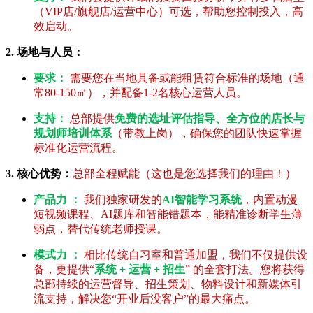
（VIP店/旗舰店/运营中心）可选，帮助您控制投入，高
效启动。
2. 场地与人员：
要求：
需要您在当地具备或能租赁符合标准的场地（通
常80-150㎡），并配备1-2名核心运营人员。
支持：
总部提供
免费的选址评估指导、全方位的店长与
规划师培训体系
（带教上岗），确保您的团队快速掌握
标准化运营流程。
3. 核心优势：
总部全程赋能（这也是您选择我们的理由！）
产品力 ：
我们独家研发的
AI智能学习系统
，内置动漫
短视频课程、AI题库和智能错题本，能精准诊断学生薄
弱点，替代传统老师授课。
模式力 ：
相比传统自习室和普通加盟，我们不仅提供设
备，更提供“
系统 + 运营 + 招生
” 的全套打法。您将获得
总部持续的运营督导、招生策划、物料设计和新媒体引
流支持，解决您“开业后没客户”的最大痛点。