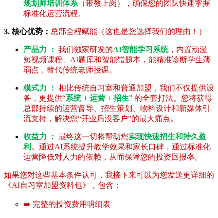
规划师培训体系
（带教上岗），确保您的团队快速掌握
标准化运营流程。
3. 核心优势：
总部全程赋能（这也是您选择我们的理由！）
产品力 ：
我们独家研发的
AI智能学习系统
，内置动漫
短视频课程、AI题库和智能错题本，能精准诊断学生薄
弱点，替代传统老师授课。
模式力 ：
相比传统自习室和普通加盟，我们不仅提供设
备，更提供“
系统 + 运营 + 招生
” 的全套打法。您将获得
总部持续的运营督导、招生策划、物料设计和新媒体引
流支持，解决您“开业后没客户”的最大痛点。
收益力 ：
最终这一切将帮助您
实现快速招生和持久盈
利
。通过AI系统提升教学效果和家长口碑，通过标准化
运营降低对人力的依赖，从而保障您的投资回报率。
如果您对这些基本条件认可，我接下来可以为您发送更详细的
《AI自习室加盟资料包》，包含：
➡️ 完整的投资费用明细表