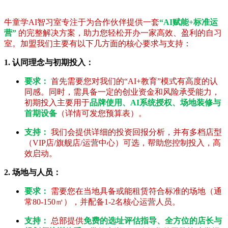
牛童学AI智习室专注于为合作伙伴提供一套
“AI赋能+标准运
营”
的完整解决方案，助力您轻松开办一家高效、盈利的自习
室。加盟我们主要有以下几方面的核心要求与支持：
1. 认同理念与初期投入：
要求：
首先需要您对我们的“AI+教育”模式有高度的认
同感。同时，需具备一定的创业资金和风险承受能力，
初期投入主要用于
品牌使用、AI系统授权、场地装修与
首期设备
（详情可发您预算表）。
支持：
我们会提供详细的投资回报分析，并有多档店型
（VIP店/旗舰店/运营中心）可选，帮助您控制投入，高
效启动。
2. 场地与人员：
要求：
需要您在当地具备或能租赁符合标准的场地（通
常80-150㎡），并配备1-2名核心运营人员。
支持：
总部提供
免费的选址评估指导、全方位的店长与