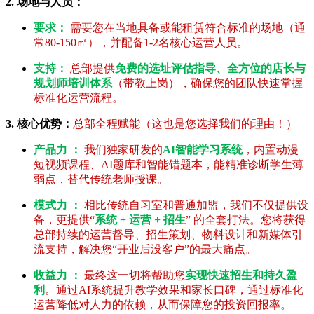
2. 场地与人员：
要求：
需要您在当地具备或能租赁符合标准的场地（通
常80-150㎡），并配备1-2名核心运营人员。
支持：
总部提供
免费的选址评估指导、全方位的店长与
规划师培训体系
（带教上岗），确保您的团队快速掌握
标准化运营流程。
3. 核心优势：
总部全程赋能（这也是您选择我们的理由！）
产品力 ：
我们独家研发的
AI智能学习系统
，内置动漫
短视频课程、AI题库和智能错题本，能精准诊断学生薄
弱点，替代传统老师授课。
模式力 ：
相比传统自习室和普通加盟，我们不仅提供设
备，更提供“
系统 + 运营 + 招生
” 的全套打法。您将获得
总部持续的运营督导、招生策划、物料设计和新媒体引
流支持，解决您“开业后没客户”的最大痛点。
收益力 ：
最终这一切将帮助您
实现快速招生和持久盈
利
。通过AI系统提升教学效果和家长口碑，通过标准化
运营降低对人力的依赖，从而保障您的投资回报率。