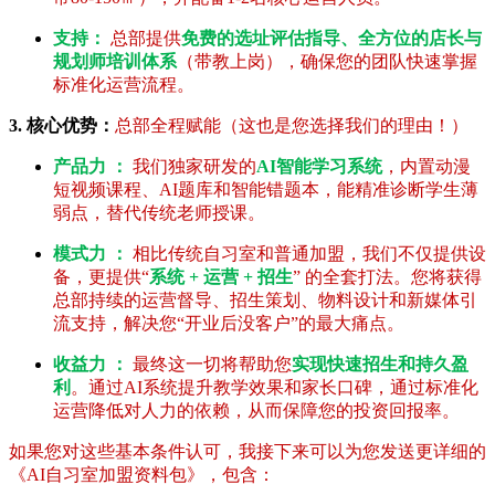
支持：
总部提供
免费的选址评估指导、全方位的店长与
规划师培训体系
（带教上岗），确保您的团队快速掌握
标准化运营流程。
3. 核心优势：
总部全程赋能（这也是您选择我们的理由！）
产品力 ：
我们独家研发的
AI智能学习系统
，内置动漫
短视频课程、AI题库和智能错题本，能精准诊断学生薄
弱点，替代传统老师授课。
模式力 ：
相比传统自习室和普通加盟，我们不仅提供设
备，更提供“
系统 + 运营 + 招生
” 的全套打法。您将获得
总部持续的运营督导、招生策划、物料设计和新媒体引
流支持，解决您“开业后没客户”的最大痛点。
收益力 ：
最终这一切将帮助您
实现快速招生和持久盈
利
。通过AI系统提升教学效果和家长口碑，通过标准化
运营降低对人力的依赖，从而保障您的投资回报率。
如果您对这些基本条件认可，我接下来可以为您发送更详细的
《AI自习室加盟资料包》，包含：