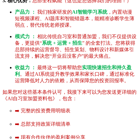
3. 核心优势：
总部全程赋能（这也是您选择我们的理由！）
产品力 ：
我们独家研发的
AI智能学习系统
，内置动漫
短视频课程、AI题库和智能错题本，能精准诊断学生薄
弱点，替代传统老师授课。
模式力 ：
相比传统自习室和普通加盟，我们不仅提供设
备，更提供“
系统 + 运营 + 招生
” 的全套打法。您将获得
总部持续的运营督导、招生策划、物料设计和新媒体引
流支持，解决您“开业后没客户”的最大痛点。
收益力 ：
最终这一切将帮助您
实现快速招生和持久盈
利
。通过AI系统提升教学效果和家长口碑，通过标准化
运营降低对人力的依赖，从而保障您的投资回报率。
如果您对这些基本条件认可，我接下来可以为您发送更详细的
《AI自习室加盟资料包》，包含：
➡️ 完整的投资费用明细表
➡️ 总部支持政策详细清单
➡️ 现有合作伙伴的盈利案例分享