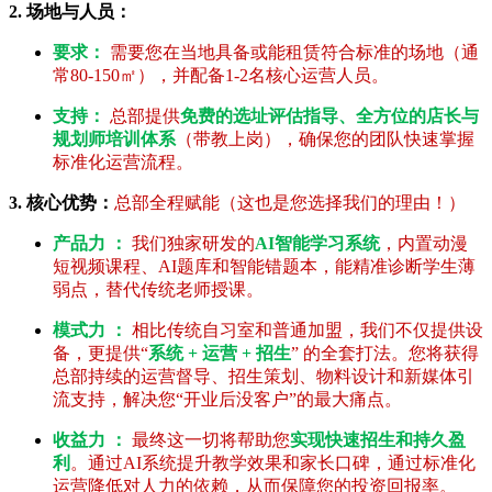
2. 场地与人员：
要求：
需要您在当地具备或能租赁符合标准的场地（通
常80-150㎡），并配备1-2名核心运营人员。
支持：
总部提供
免费的选址评估指导、全方位的店长与
规划师培训体系
（带教上岗），确保您的团队快速掌握
标准化运营流程。
3. 核心优势：
总部全程赋能（这也是您选择我们的理由！）
产品力 ：
我们独家研发的
AI智能学习系统
，内置动漫
短视频课程、AI题库和智能错题本，能精准诊断学生薄
弱点，替代传统老师授课。
模式力 ：
相比传统自习室和普通加盟，我们不仅提供设
备，更提供“
系统 + 运营 + 招生
” 的全套打法。您将获得
总部持续的运营督导、招生策划、物料设计和新媒体引
流支持，解决您“开业后没客户”的最大痛点。
收益力 ：
最终这一切将帮助您
实现快速招生和持久盈
利
。通过AI系统提升教学效果和家长口碑，通过标准化
运营降低对人力的依赖，从而保障您的投资回报率。