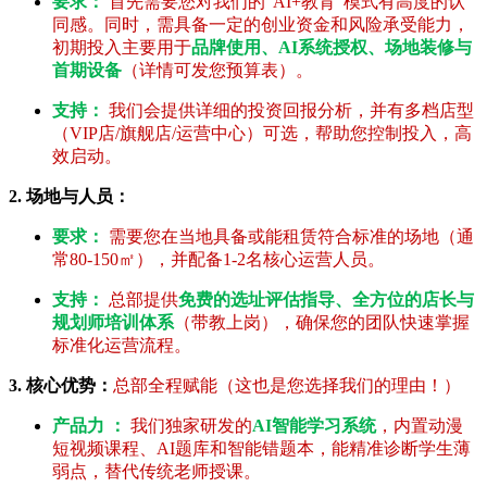
要求：
首先需要您对我们的“AI+教育”模式有高度的认
同感。同时，需具备一定的创业资金和风险承受能力，
初期投入主要用于
品牌使用、AI系统授权、场地装修与
首期设备
（详情可发您预算表）。
支持：
我们会提供详细的投资回报分析，并有多档店型
（VIP店/旗舰店/运营中心）可选，帮助您控制投入，高
效启动。
2. 场地与人员：
要求：
需要您在当地具备或能租赁符合标准的场地（通
常80-150㎡），并配备1-2名核心运营人员。
支持：
总部提供
免费的选址评估指导、全方位的店长与
规划师培训体系
（带教上岗），确保您的团队快速掌握
标准化运营流程。
3. 核心优势：
总部全程赋能（这也是您选择我们的理由！）
产品力 ：
我们独家研发的
AI智能学习系统
，内置动漫
短视频课程、AI题库和智能错题本，能精准诊断学生薄
弱点，替代传统老师授课。