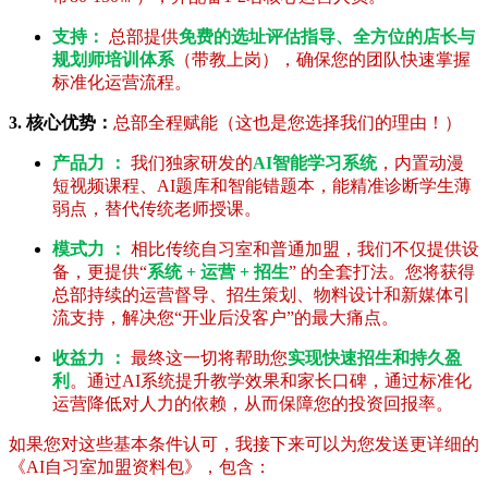
支持：
总部提供
免费的选址评估指导、全方位的店长与
规划师培训体系
（带教上岗），确保您的团队快速掌握
标准化运营流程。
3. 核心优势：
总部全程赋能（这也是您选择我们的理由！）
产品力 ：
我们独家研发的
AI智能学习系统
，内置动漫
短视频课程、AI题库和智能错题本，能精准诊断学生薄
弱点，替代传统老师授课。
模式力 ：
相比传统自习室和普通加盟，我们不仅提供设
备，更提供“
系统 + 运营 + 招生
” 的全套打法。您将获得
总部持续的运营督导、招生策划、物料设计和新媒体引
流支持，解决您“开业后没客户”的最大痛点。
收益力 ：
最终这一切将帮助您
实现快速招生和持久盈
利
。通过AI系统提升教学效果和家长口碑，通过标准化
运营降低对人力的依赖，从而保障您的投资回报率。
如果您对这些基本条件认可，我接下来可以为您发送更详细的
《AI自习室加盟资料包》，包含：