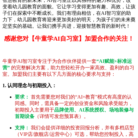
智慧教育的新未来，AI智习室正以其独特的魅力和优势，改
变着幼儿园教育的面貌。它让学习变得更加有趣、高效，让孩
子们在探索中不断成长。我们有理由相信，在AI智习室的助
力下，幼儿园教育将迎来更加美好的明天，为孩子们的未来奠
定坚实的基础。让我们携手共进，迎接智慧教育的新时代！
感谢您对【牛童学AI自习室】加盟合作的关注！
牛童学AI智习室专注于为合作伙伴提供一套
“AI赋能+标准运
营”
的完整解决方案，助力您轻松开办一家高效、盈利的自习
室。加盟我们主要有以下几方面的核心要求与支持：
1. 认同理念与初期投入：
要求：
首先需要您对我们的“AI+教育”模式有高度的认
同感。同时，需具备一定的创业资金和风险承受能力，
初期投入主要用于
品牌使用、AI系统授权、场地装修与
首期设备
（详情可发您预算表）。
支持：
我们会提供详细的投资回报分析，并有多档店型
（VIP店/旗舰店/运营中心）可选，帮助您控制投入，高