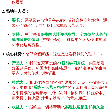
效启动。
2. 场地与人员：
要求：
需要您在当地具备或能租赁符合标准的场地（通
常80-150㎡），并配备1-2名核心运营人员。
支持：
总部提供
免费的选址评估指导、全方位的店长与
规划师培训体系
（带教上岗），确保您的团队快速掌握
标准化运营流程。
3. 核心优势：
总部全程赋能（这也是您选择我们的理由！）
产品力 ：
我们独家研发的
AI智能学习系统
，内置动漫
短视频课程、AI题库和智能错题本，能精准诊断学生薄
弱点，替代传统老师授课。
模式力 ：
相比传统自习室和普通加盟，我们不仅提供设
备，更提供“
系统 + 运营 + 招生
” 的全套打法。您将获得
总部持续的运营督导、招生策划、物料设计和新媒体引
流支持，解决您“开业后没客户”的最大痛点。
收益力 ：
最终这一切将帮助您
实现快速招生和持久盈