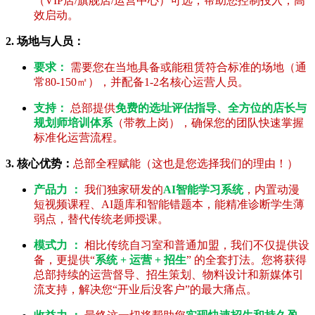
（VIP店/旗舰店/运营中心）可选，帮助您控制投入，高
效启动。
2. 场地与人员：
要求：
需要您在当地具备或能租赁符合标准的场地（通
常80-150㎡），并配备1-2名核心运营人员。
支持：
总部提供
免费的选址评估指导、全方位的店长与
规划师培训体系
（带教上岗），确保您的团队快速掌握
标准化运营流程。
3. 核心优势：
总部全程赋能（这也是您选择我们的理由！）
产品力 ：
我们独家研发的
AI智能学习系统
，内置动漫
短视频课程、AI题库和智能错题本，能精准诊断学生薄
弱点，替代传统老师授课。
模式力 ：
相比传统自习室和普通加盟，我们不仅提供设
备，更提供“
系统 + 运营 + 招生
” 的全套打法。您将获得
总部持续的运营督导、招生策划、物料设计和新媒体引
流支持，解决您“开业后没客户”的最大痛点。