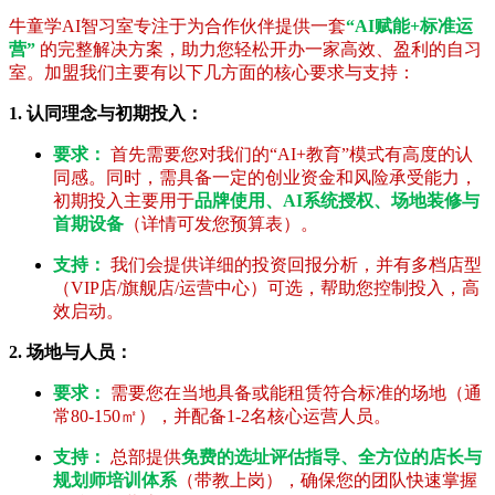
牛童学AI智习室专注于为合作伙伴提供一套
“AI赋能+标准运
营”
的完整解决方案，助力您轻松开办一家高效、盈利的自习
室。加盟我们主要有以下几方面的核心要求与支持：
1. 认同理念与初期投入：
要求：
首先需要您对我们的“AI+教育”模式有高度的认
同感。同时，需具备一定的创业资金和风险承受能力，
初期投入主要用于
品牌使用、AI系统授权、场地装修与
首期设备
（详情可发您预算表）。
支持：
我们会提供详细的投资回报分析，并有多档店型
（VIP店/旗舰店/运营中心）可选，帮助您控制投入，高
效启动。
2. 场地与人员：
要求：
需要您在当地具备或能租赁符合标准的场地（通
常80-150㎡），并配备1-2名核心运营人员。
支持：
总部提供
免费的选址评估指导、全方位的店长与
规划师培训体系
（带教上岗），确保您的团队快速掌握