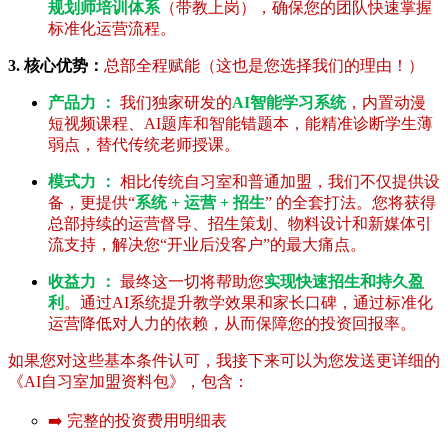
规划师培训体系
（带教上岗），确保您的团队快速掌握
标准化运营流程。
3. 核心优势：
总部全程赋能（这也是您选择我们的理由！）
产品力 ：
我们独家研发的
AI智能学习系统
，内置动漫
短视频课程、AI题库和智能错题本，能精准诊断学生薄
弱点，替代传统老师授课。
模式力 ：
相比传统自习室和普通加盟，我们不仅提供设
备，更提供“
系统 + 运营 + 招生
” 的全套打法。您将获得
总部持续的运营督导、招生策划、物料设计和新媒体引
流支持，解决您“开业后没客户”的最大痛点。
收益力 ：
最终这一切将帮助您
实现快速招生和持久盈
利
。通过AI系统提升教学效果和家长口碑，通过标准化
运营降低对人力的依赖，从而保障您的投资回报率。
如果您对这些基本条件认可，我接下来可以为您发送更详细的
《AI自习室加盟资料包》，包含：
➡️ 完整的投资费用明细表