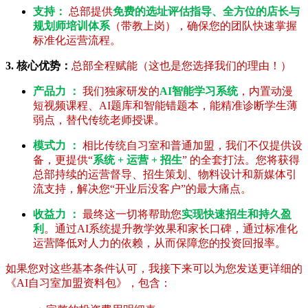
支持：
总部提供
免费的选址评估指导、全方位的店长与
规划师培训体系
（带教上岗），确保您的团队快速掌握
标准化运营流程。
3. 核心优势：
总部全程赋能（这也是您选择我们的理由！）
产品力 ：
我们独家研发的
AI智能学习系统
，内置动漫
短视频课程、AI题库和智能错题本，能精准诊断学生薄
弱点，替代传统老师授课。
模式力 ：
相比传统自习室和普通加盟，我们不仅提供设
备，更提供“
系统 + 运营 + 招生
” 的全套打法。您将获得
总部持续的运营督导、招生策划、物料设计和新媒体引
流支持，解决您“开业后没客户”的最大痛点。
收益力 ：
最终这一切将帮助您
实现快速招生和持久盈
利
。通过AI系统提升教学效果和家长口碑，通过标准化
运营降低对人力的依赖，从而保障您的投资回报率。
如果您对这些基本条件认可，我接下来可以为您发送更详细的
《AI自习室加盟资料包》，包含：