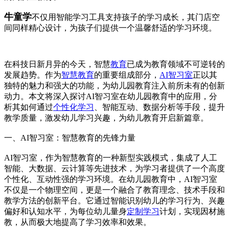
牛童学
不仅用智能学习工具支持孩子的学习成长，其门店空
间同样精心设计，为孩子们提供一个温馨舒适的学习环境。
在科技日新月异的今天，智慧
教育
已成为教育领域不可逆转的
发展趋势。作为
智慧教育
的重要组成部分，
AI智习室
正以其
独特的魅力和强大的功能，为幼儿园教育注入前所未有的创新
动力。本文将深入探讨AI智习室在幼儿园教育中的应用，分
析其如何通过
个性化学习
、智能互动、数据分析等手段，提升
教学质量，激发幼儿学习兴趣，为幼儿教育开启新篇章。
一、AI智习室：智慧教育的先锋力量
AI智习室，作为智慧教育的一种新型实践模式，集成了人工
智能、大数据、云计算等先进技术，为学习者提供了一个高度
个性化、互动性强的学习环境。在幼儿园教育中，AI智习室
不仅是一个物理空间，更是一个融合了教育理念、技术手段和
教学方法的创新平台。它通过智能识别幼儿的学习行为、兴趣
偏好和认知水平，为每位幼儿量身
定制学习
计划，实现因材施
教，从而极大地提高了学习效率和效果。