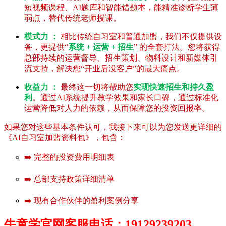
短视频课程、AI题库和智能错题本，能精准诊断学生薄
弱点，替代传统老师授课。
模式力 ：
相比传统自习室和普通加盟，我们不仅提供设
备，更提供“
系统 + 运营 + 招生
” 的全套打法。您将获得
总部持续的运营督导、招生策划、物料设计和新媒体引
流支持，解决您“开业后没客户”的最大痛点。
收益力 ：
最终这一切将帮助您
实现快速招生和持久盈
利
。通过AI系统提升教学效果和家长口碑，通过标准化
运营降低对人力的依赖，从而保障您的投资回报率。
如果您对这些基本条件认可，我接下来可以为您发送更详细的
《AI自习室加盟资料包》，包含：
➡️ 完整的投资费用明细表
➡️ 总部支持政策详细清单
➡️ 现有合作伙伴的盈利案例分享
牛童学官网客服电话：19129239203