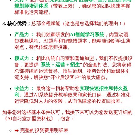
规划师培训体系
（带教上岗），确保您的团队快速掌握
标准化运营流程。
3. 核心优势：
总部全程赋能（这也是您选择我们的理由！）
产品力 ：
我们独家研发的
AI智能学习系统
，内置动漫
短视频课程、AI题库和智能错题本，能精准诊断学生薄
弱点，替代传统老师授课。
模式力 ：
相比传统自习室和普通加盟，我们不仅提供设
备，更提供“
系统 + 运营 + 招生
” 的全套打法。您将获得
总部持续的运营督导、招生策划、物料设计和新媒体引
流支持，解决您“开业后没客户”的最大痛点。
收益力 ：
最终这一切将帮助您
实现快速招生和持久盈
利
。通过AI系统提升教学效果和家长口碑，通过标准化
运营降低对人力的依赖，从而保障您的投资回报率。
如果您对这些基本条件认可，我接下来可以为您发送更详细的
《AI自习室加盟资料包》，包含：
➡️ 完整的投资费用明细表