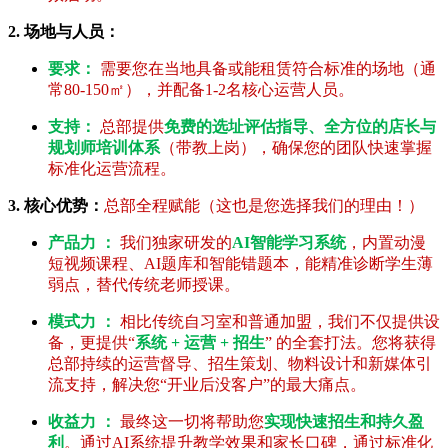
2. 场地与人员：
要求：
需要您在当地具备或能租赁符合标准的场地（通
常80-150㎡），并配备1-2名核心运营人员。
支持：
总部提供
免费的选址评估指导、全方位的店长与
规划师培训体系
（带教上岗），确保您的团队快速掌握
标准化运营流程。
3. 核心优势：
总部全程赋能（这也是您选择我们的理由！）
产品力 ：
我们独家研发的
AI智能学习系统
，内置动漫
短视频课程、AI题库和智能错题本，能精准诊断学生薄
弱点，替代传统老师授课。
模式力 ：
相比传统自习室和普通加盟，我们不仅提供设
备，更提供“
系统 + 运营 + 招生
” 的全套打法。您将获得
总部持续的运营督导、招生策划、物料设计和新媒体引
流支持，解决您“开业后没客户”的最大痛点。
收益力 ：
最终这一切将帮助您
实现快速招生和持久盈
利
。通过AI系统提升教学效果和家长口碑，通过标准化