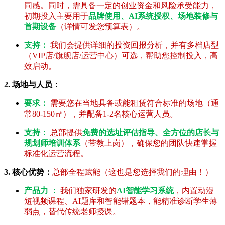
同感。同时，需具备一定的创业资金和风险承受能力，
初期投入主要用于
品牌使用、AI系统授权、场地装修与
首期设备
（详情可发您预算表）。
支持：
我们会提供详细的投资回报分析，并有多档店型
（VIP店/旗舰店/运营中心）可选，帮助您控制投入，高
效启动。
2. 场地与人员：
要求：
需要您在当地具备或能租赁符合标准的场地（通
常80-150㎡），并配备1-2名核心运营人员。
支持：
总部提供
免费的选址评估指导、全方位的店长与
规划师培训体系
（带教上岗），确保您的团队快速掌握
标准化运营流程。
3. 核心优势：
总部全程赋能（这也是您选择我们的理由！）
产品力 ：
我们独家研发的
AI智能学习系统
，内置动漫
短视频课程、AI题库和智能错题本，能精准诊断学生薄
弱点，替代传统老师授课。