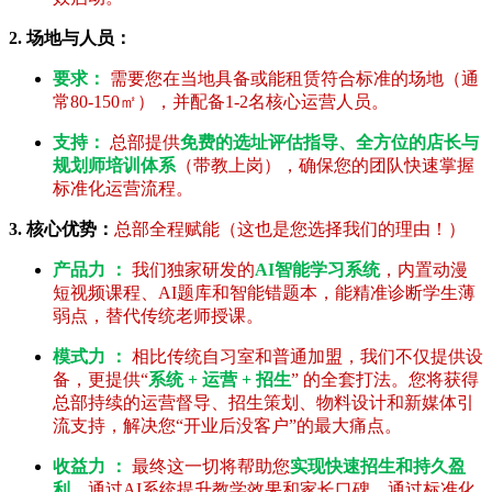
2. 场地与人员：
要求：
需要您在当地具备或能租赁符合标准的场地（通
常80-150㎡），并配备1-2名核心运营人员。
支持：
总部提供
免费的选址评估指导、全方位的店长与
规划师培训体系
（带教上岗），确保您的团队快速掌握
标准化运营流程。
3. 核心优势：
总部全程赋能（这也是您选择我们的理由！）
产品力 ：
我们独家研发的
AI智能学习系统
，内置动漫
短视频课程、AI题库和智能错题本，能精准诊断学生薄
弱点，替代传统老师授课。
模式力 ：
相比传统自习室和普通加盟，我们不仅提供设
备，更提供“
系统 + 运营 + 招生
” 的全套打法。您将获得
总部持续的运营督导、招生策划、物料设计和新媒体引
流支持，解决您“开业后没客户”的最大痛点。
收益力 ：
最终这一切将帮助您
实现快速招生和持久盈
利
。通过AI系统提升教学效果和家长口碑，通过标准化