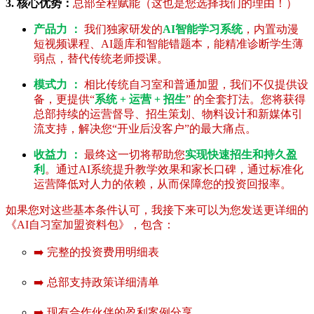
3. 核心优势：
总部全程赋能（这也是您选择我们的理由！）
产品力 ：
我们独家研发的
AI智能学习系统
，内置动漫
短视频课程、AI题库和智能错题本，能精准诊断学生薄
弱点，替代传统老师授课。
模式力 ：
相比传统自习室和普通加盟，我们不仅提供设
备，更提供“
系统 + 运营 + 招生
” 的全套打法。您将获得
总部持续的运营督导、招生策划、物料设计和新媒体引
流支持，解决您“开业后没客户”的最大痛点。
收益力 ：
最终这一切将帮助您
实现快速招生和持久盈
利
。通过AI系统提升教学效果和家长口碑，通过标准化
运营降低对人力的依赖，从而保障您的投资回报率。
如果您对这些基本条件认可，我接下来可以为您发送更详细的
《AI自习室加盟资料包》，包含：
➡️ 完整的投资费用明细表
➡️ 总部支持政策详细清单
➡️ 现有合作伙伴的盈利案例分享