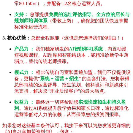
常80-150㎡），并配备1-2名核心运营人员。
支持：
总部提供
免费的选址评估指导、全方位的店长与
规划师培训体系
（带教上岗），确保您的团队快速掌握
标准化运营流程。
3. 核心优势：
总部全程赋能（这也是您选择我们的理由！）
产品力 ：
我们独家研发的
AI智能学习系统
，内置动漫
短视频课程、AI题库和智能错题本，能精准诊断学生薄
弱点，替代传统老师授课。
模式力 ：
相比传统自习室和普通加盟，我们不仅提供设
备，更提供“
系统 + 运营 + 招生
” 的全套打法。您将获得
总部持续的运营督导、招生策划、物料设计和新媒体引
流支持，解决您“开业后没客户”的最大痛点。
收益力 ：
最终这一切将帮助您
实现快速招生和持久盈
利
。通过AI系统提升教学效果和家长口碑，通过标准化
运营降低对人力的依赖，从而保障您的投资回报率。
如果您对这些基本条件认可，我接下来可以为您发送更详细的
《AI自习室加盟资料包》，包含：