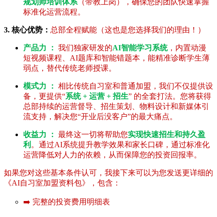
规划师培训体系
（带教上岗），确保您的团队快速掌握
标准化运营流程。
3. 核心优势：
总部全程赋能（这也是您选择我们的理由！）
产品力 ：
我们独家研发的
AI智能学习系统
，内置动漫
短视频课程、AI题库和智能错题本，能精准诊断学生薄
弱点，替代传统老师授课。
模式力 ：
相比传统自习室和普通加盟，我们不仅提供设
备，更提供“
系统 + 运营 + 招生
” 的全套打法。您将获得
总部持续的运营督导、招生策划、物料设计和新媒体引
流支持，解决您“开业后没客户”的最大痛点。
收益力 ：
最终这一切将帮助您
实现快速招生和持久盈
利
。通过AI系统提升教学效果和家长口碑，通过标准化
运营降低对人力的依赖，从而保障您的投资回报率。
如果您对这些基本条件认可，我接下来可以为您发送更详细的
《AI自习室加盟资料包》，包含：
➡️ 完整的投资费用明细表