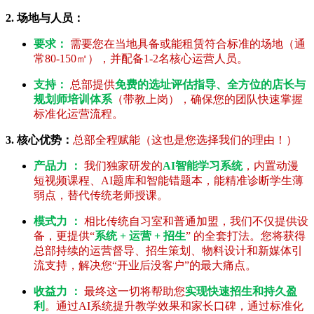
2. 场地与人员：
要求：
需要您在当地具备或能租赁符合标准的场地（通
常80-150㎡），并配备1-2名核心运营人员。
支持：
总部提供
免费的选址评估指导、全方位的店长与
规划师培训体系
（带教上岗），确保您的团队快速掌握
标准化运营流程。
3. 核心优势：
总部全程赋能（这也是您选择我们的理由！）
产品力 ：
我们独家研发的
AI智能学习系统
，内置动漫
短视频课程、AI题库和智能错题本，能精准诊断学生薄
弱点，替代传统老师授课。
模式力 ：
相比传统自习室和普通加盟，我们不仅提供设
备，更提供“
系统 + 运营 + 招生
” 的全套打法。您将获得
总部持续的运营督导、招生策划、物料设计和新媒体引
流支持，解决您“开业后没客户”的最大痛点。
收益力 ：
最终这一切将帮助您
实现快速招生和持久盈
利
。通过AI系统提升教学效果和家长口碑，通过标准化