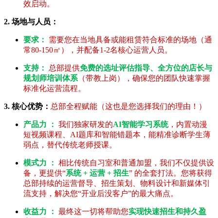
效启动。
2. 场地与人员：
要求：
需要您在当地具备或能租赁符合标准的场地（通
常80-150㎡），并配备1-2名核心运营人员。
支持：
总部提供
免费的选址评估指导、全方位的店长与
规划师培训体系
（带教上岗），确保您的团队快速掌握
标准化运营流程。
3. 核心优势：
总部全程赋能（这也是您选择我们的理由！）
产品力 ：
我们独家研发的
AI智能学习系统
，内置动漫
短视频课程、AI题库和智能错题本，能精准诊断学生薄
弱点，替代传统老师授课。
模式力 ：
相比传统自习室和普通加盟，我们不仅提供设
备，更提供“
系统 + 运营 + 招生
” 的全套打法。您将获得
总部持续的运营督导、招生策划、物料设计和新媒体引
流支持，解决您“开业后没客户”的最大痛点。
收益力 ：
最终这一切将帮助您
实现快速招生和持久盈