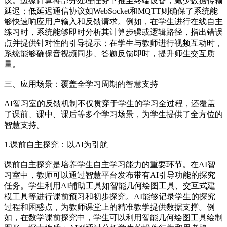
议。边缘计算将部分处理任务下推至终端设备，减少数据传输
延迟；低延迟通信协议如WebSocket和MQTT则确保了系统能
够快速响应用户输入和反馈请求。例如，在学生进行在线自主
练习时，系统能够即时分析其计算步骤或逻辑路径，指出错误
点并提供针对性的引导提示；在学生与教师进行视频互动时，
系统能够确保音视频同步、答题反馈即时，提升师生交互质
量。
三、应用场景：覆盖全学习周期的智慧支持
AI智习室的反馈机制不仅贯穿于学生的学习全过程，还覆盖
了课前、课中、课后等多个学习场景，为学生提供了全方位的
智慧支持。
1.课前自主探究：以AI为引航
课前自主探究是培养学生自主学习能力的重要环节。在AI智
习室中，教师可以通过智慧平台发布带有AI引导功能的探究
任务。学生利用AI辅助工具如智能几何绘图工具、交互式建
模工具等进行课前预习和初步探究。AI能够记录学生的探究
过程和困惑点，为教师课堂上的精准教学提供数据支撑。例
如，在数学课前探究中，学生可以利用智能几何绘图工具绘制