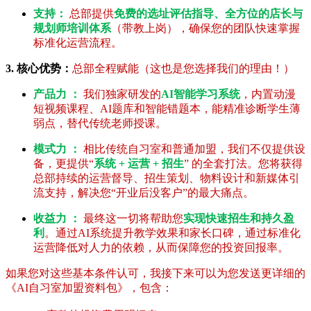
支持：
总部提供
免费的选址评估指导、全方位的店长与
规划师培训体系
（带教上岗），确保您的团队快速掌握
标准化运营流程。
3. 核心优势：
总部全程赋能（这也是您选择我们的理由！）
产品力 ：
我们独家研发的
AI智能学习系统
，内置动漫
短视频课程、AI题库和智能错题本，能精准诊断学生薄
弱点，替代传统老师授课。
模式力 ：
相比传统自习室和普通加盟，我们不仅提供设
备，更提供“
系统 + 运营 + 招生
” 的全套打法。您将获得
总部持续的运营督导、招生策划、物料设计和新媒体引
流支持，解决您“开业后没客户”的最大痛点。
收益力 ：
最终这一切将帮助您
实现快速招生和持久盈
利
。通过AI系统提升教学效果和家长口碑，通过标准化
运营降低对人力的依赖，从而保障您的投资回报率。
如果您对这些基本条件认可，我接下来可以为您发送更详细的
《AI自习室加盟资料包》，包含：