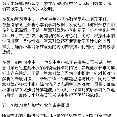
为了更好地理解智慧引擎在AI智习室中的实际应用效果，我
们可以举几个具体的来说明。
在某AI智习室中，一位初中生小李在数学学科上表现不佳。
智慧引擎通过分析小李的学习数据，发现他在几何部分存在明
显的知识漏洞。于是，智慧引擎为小李制定了一份个性化的学
习计划，重点加强几何知识的学习与练习。同时，根据小李的
学习进度与反馈情况，智慧引擎还不断调整学习计划的内容与
难度，确保小李能够在最短的时间内掌握几何知识，提高数学
成绩。
在另一AI智习室中，一位高中生小张正在准备英语考试。智
慧引擎通过监测小张的阅读理解练习情况，发现他在长难句解
析上存在困难。于是，智慧引擎立即为小张提供了针对长难句
解析的专项训练，并给出了详细的解题思路与技巧。同时，智
慧引擎还根据小张的练习情况动态调整训练难度与题量，确保
小张能够在逐步提升解题能力的同时，保持对英语学习的兴趣
与热情。最终，小张在英语考试中取得了优异的成绩。
五、AI智习室与智慧引擎的未来展望
随着技术的不断进步与应用场景的持续拓展，AI智习室与智