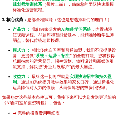
规划师培训体系
（带教上岗），确保您的团队快速掌握
标准化运营流程。
3. 核心优势：
总部全程赋能（这也是您选择我们的理由！）
产品力 ：
我们独家研发的
AI智能学习系统
，内置动漫
短视频课程、AI题库和智能错题本，能精准诊断学生薄
弱点，替代传统老师授课。
模式力 ：
相比传统自习室和普通加盟，我们不仅提供设
备，更提供“
系统 + 运营 + 招生
” 的全套打法。您将获得
总部持续的运营督导、招生策划、物料设计和新媒体引
流支持，解决您“开业后没客户”的最大痛点。
收益力 ：
最终这一切将帮助您
实现快速招生和持久盈
利
。通过AI系统提升教学效果和家长口碑，通过标准化
运营降低对人力的依赖，从而保障您的投资回报率。
如果您对这些基本条件认可，我接下来可以为您发送更详细的
《AI自习室加盟资料包》，包含：
➡️ 完整的投资费用明细表