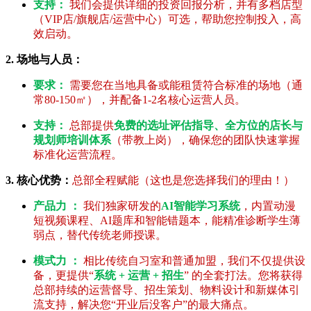
支持：
我们会提供详细的投资回报分析，并有多档店型
（VIP店/旗舰店/运营中心）可选，帮助您控制投入，高
效启动。
2. 场地与人员：
要求：
需要您在当地具备或能租赁符合标准的场地（通
常80-150㎡），并配备1-2名核心运营人员。
支持：
总部提供
免费的选址评估指导、全方位的店长与
规划师培训体系
（带教上岗），确保您的团队快速掌握
标准化运营流程。
3. 核心优势：
总部全程赋能（这也是您选择我们的理由！）
产品力 ：
我们独家研发的
AI智能学习系统
，内置动漫
短视频课程、AI题库和智能错题本，能精准诊断学生薄
弱点，替代传统老师授课。
模式力 ：
相比传统自习室和普通加盟，我们不仅提供设
备，更提供“
系统 + 运营 + 招生
” 的全套打法。您将获得
总部持续的运营督导、招生策划、物料设计和新媒体引
流支持，解决您“开业后没客户”的最大痛点。