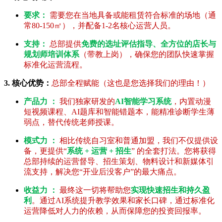
要求：
需要您在当地具备或能租赁符合标准的场地（通
常80-150㎡），并配备1-2名核心运营人员。
支持：
总部提供
免费的选址评估指导、全方位的店长与
规划师培训体系
（带教上岗），确保您的团队快速掌握
标准化运营流程。
3. 核心优势：
总部全程赋能（这也是您选择我们的理由！）
产品力 ：
我们独家研发的
AI智能学习系统
，内置动漫
短视频课程、AI题库和智能错题本，能精准诊断学生薄
弱点，替代传统老师授课。
模式力 ：
相比传统自习室和普通加盟，我们不仅提供设
备，更提供“
系统 + 运营 + 招生
” 的全套打法。您将获得
总部持续的运营督导、招生策划、物料设计和新媒体引
流支持，解决您“开业后没客户”的最大痛点。
收益力 ：
最终这一切将帮助您
实现快速招生和持久盈
利
。通过AI系统提升教学效果和家长口碑，通过标准化
运营降低对人力的依赖，从而保障您的投资回报率。