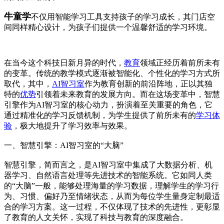
牛童学
不仅用智能学习工具支持孩子的学习成长，其门店空
间同样精心设计，为孩子们提供一个温馨舒适的学习环境。
在当今这个科技日新月异的时代，
教育
领域正经历着前所未有
的变革。传统的教学模式逐渐被智能化、个性化的学习方式所
取代，其中，
AI智习室
作为教育创新的前沿阵地，正以其独
特的
优势
引领着未来教育的发展方向。而在这场变革中，智慧
引擎作为AI智习室的核心动力，扮演着至关重要的角色，它
通过精准化的学习反馈机制，为学生提供了前所未有的
学习体
验
，极大地提升了学习效率与效果。
一、智慧引擎：AI智习室的“大脑”
智慧引擎，简而言之，是AI智习室中集成了大数据分析、机
器学习、自然语言处理等先进技术的智能系统。它如同人类
的“大脑”一般，能够处理海量的学习数据，理解学生的学习行
为、习惯、偏好乃至情绪状态，从而为每位学生量身定制最适
合的学习方案。这一过程，不仅体现了技术的先进性，更彰显
了教育的人文关怀，实现了科技与教育的深度融合。