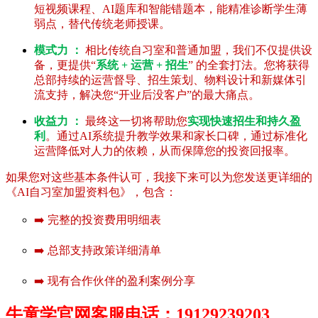
短视频课程、AI题库和智能错题本，能精准诊断学生薄
弱点，替代传统老师授课。
模式力 ：
相比传统自习室和普通加盟，我们不仅提供设
备，更提供“
系统 + 运营 + 招生
” 的全套打法。您将获得
总部持续的运营督导、招生策划、物料设计和新媒体引
流支持，解决您“开业后没客户”的最大痛点。
收益力 ：
最终这一切将帮助您
实现快速招生和持久盈
利
。通过AI系统提升教学效果和家长口碑，通过标准化
运营降低对人力的依赖，从而保障您的投资回报率。
如果您对这些基本条件认可，我接下来可以为您发送更详细的
《AI自习室加盟资料包》，包含：
➡️ 完整的投资费用明细表
➡️ 总部支持政策详细清单
➡️ 现有合作伙伴的盈利案例分享
牛童学官网客服电话：19129239203