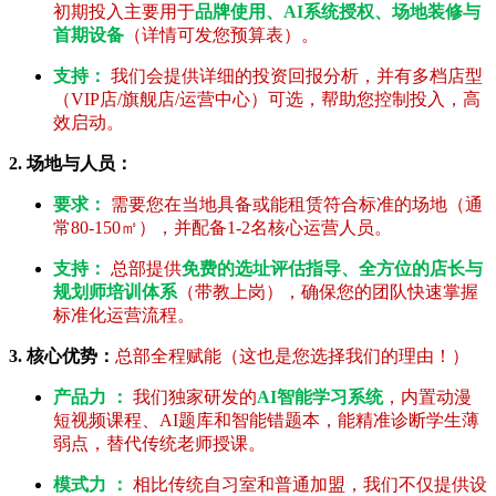
初期投入主要用于
品牌使用、AI系统授权、场地装修与
首期设备
（详情可发您预算表）。
支持：
我们会提供详细的投资回报分析，并有多档店型
（VIP店/旗舰店/运营中心）可选，帮助您控制投入，高
效启动。
2. 场地与人员：
要求：
需要您在当地具备或能租赁符合标准的场地（通
常80-150㎡），并配备1-2名核心运营人员。
支持：
总部提供
免费的选址评估指导、全方位的店长与
规划师培训体系
（带教上岗），确保您的团队快速掌握
标准化运营流程。
3. 核心优势：
总部全程赋能（这也是您选择我们的理由！）
产品力 ：
我们独家研发的
AI智能学习系统
，内置动漫
短视频课程、AI题库和智能错题本，能精准诊断学生薄
弱点，替代传统老师授课。
模式力 ：
相比传统自习室和普通加盟，我们不仅提供设