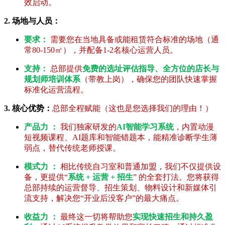
效启动。
2. 场地与人员：
要求：
需要您在当地具备或能租赁符合标准的场地（通
常80-150㎡），并配备1-2名核心运营人员。
支持：
总部提供
免费的选址评估指导、全方位的店长与
规划师培训体系
（带教上岗），确保您的团队快速掌握
标准化运营流程。
3. 核心优势：
总部全程赋能（这也是您选择我们的理由！）
产品力 ：
我们独家研发的
AI智能学习系统
，内置动漫
短视频课程、AI题库和智能错题本，能精准诊断学生薄
弱点，替代传统老师授课。
模式力 ：
相比传统自习室和普通加盟，我们不仅提供设
备，更提供“
系统 + 运营 + 招生
” 的全套打法。您将获得
总部持续的运营督导、招生策划、物料设计和新媒体引
流支持，解决您“开业后没客户”的最大痛点。
收益力 ：
最终这一切将帮助您
实现快速招生和持久盈