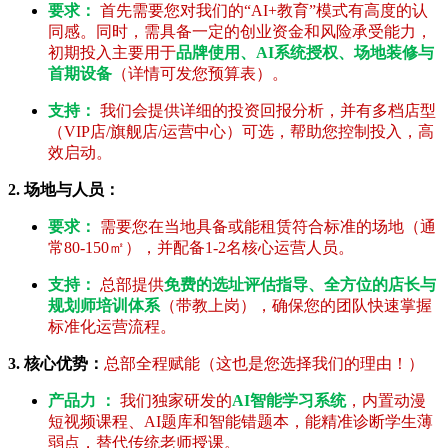
要求：
首先需要您对我们的“AI+教育”模式有高度的认
同感。同时，需具备一定的创业资金和风险承受能力，
初期投入主要用于
品牌使用、AI系统授权、场地装修与
首期设备
（详情可发您预算表）。
支持：
我们会提供详细的投资回报分析，并有多档店型
（VIP店/旗舰店/运营中心）可选，帮助您控制投入，高
效启动。
2. 场地与人员：
要求：
需要您在当地具备或能租赁符合标准的场地（通
常80-150㎡），并配备1-2名核心运营人员。
支持：
总部提供
免费的选址评估指导、全方位的店长与
规划师培训体系
（带教上岗），确保您的团队快速掌握
标准化运营流程。
3. 核心优势：
总部全程赋能（这也是您选择我们的理由！）
产品力 ：
我们独家研发的
AI智能学习系统
，内置动漫
短视频课程、AI题库和智能错题本，能精准诊断学生薄
弱点，替代传统老师授课。