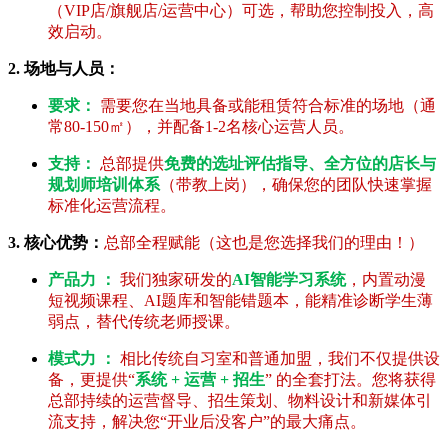
（VIP店/旗舰店/运营中心）可选，帮助您控制投入，高
效启动。
2. 场地与人员：
要求：
需要您在当地具备或能租赁符合标准的场地（通
常80-150㎡），并配备1-2名核心运营人员。
支持：
总部提供
免费的选址评估指导、全方位的店长与
规划师培训体系
（带教上岗），确保您的团队快速掌握
标准化运营流程。
3. 核心优势：
总部全程赋能（这也是您选择我们的理由！）
产品力 ：
我们独家研发的
AI智能学习系统
，内置动漫
短视频课程、AI题库和智能错题本，能精准诊断学生薄
弱点，替代传统老师授课。
模式力 ：
相比传统自习室和普通加盟，我们不仅提供设
备，更提供“
系统 + 运营 + 招生
” 的全套打法。您将获得
总部持续的运营督导、招生策划、物料设计和新媒体引
流支持，解决您“开业后没客户”的最大痛点。