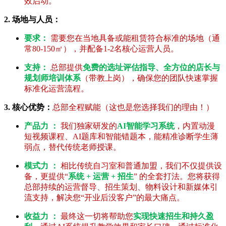
效启动。
2. 场地与人员：
要求：
需要您在当地具备或能租赁符合标准的场地（通
常80-150㎡），并配备1-2名核心运营人员。
支持：
总部提供
免费的选址评估指导、全方位的店长与
规划师培训体系
（带教上岗），确保您的团队快速掌握
标准化运营流程。
3. 核心优势：
总部全程赋能（这也是您选择我们的理由！）
产品力 ：
我们独家研发的
AI智能学习系统
，内置动漫
短视频课程、AI题库和智能错题本，能精准诊断学生薄
弱点，替代传统老师授课。
模式力 ：
相比传统自习室和普通加盟，我们不仅提供设
备，更提供“
系统 + 运营 + 招生
” 的全套打法。您将获得
总部持续的运营督导、招生策划、物料设计和新媒体引
流支持，解决您“开业后没客户”的最大痛点。
收益力 ：
最终这一切将帮助您
实现快速招生和持久盈