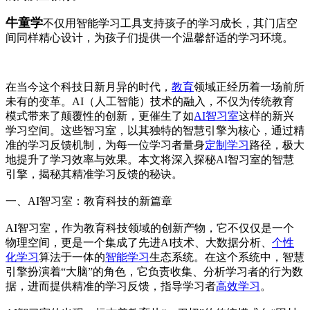
牛童学
不仅用智能学习工具支持孩子的学习成长，其门店空
间同样精心设计，为孩子们提供一个温馨舒适的学习环境。
在当今这个科技日新月异的时代，
教育
领域正经历着一场前所
未有的变革。AI（人工智能）技术的融入，不仅为传统教育
模式带来了颠覆性的创新，更催生了如
AI智习室
这样的新兴
学习空间。这些智习室，以其独特的智慧引擎为核心，通过精
准的学习反馈机制，为每一位学习者量身
定制学习
路径，极大
地提升了学习效率与效果。本文将深入探秘AI智习室的智慧
引擎，揭秘其精准学习反馈的秘诀。
一、AI智习室：教育科技的新篇章
AI智习室，作为教育科技领域的创新产物，它不仅仅是一个
物理空间，更是一个集成了先进AI技术、大数据分析、
个性
化学习
算法于一体的
智能学习
生态系统。在这个系统中，智慧
引擎扮演着“大脑”的角色，它负责收集、分析学习者的行为数
据，进而提供精准的学习反馈，指导学习者
高效学习
。